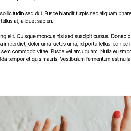
ollicitudin sed dui. Fusce blandit turpis nec aliquam phar
ellus at, aliquet sapien.
g elit. Quisque rhoncus nisi sed suscipit cursus. Donec po
erdiet, dolor urna luctus urna, id porta tellus leo nec nis
ulum sem commodo vitae. Fusce vel arcu quam. Nulla euismod
ida tempor et quis mauris. Vestibulum fermentum est nulla,