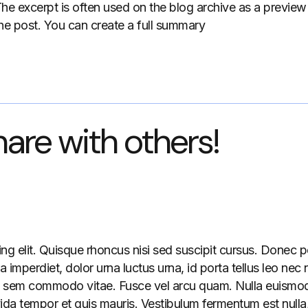
The excerpt is often used on the blog archive as a preview 
 the post. You can create a full summary
hare with others!
g elit. Quisque rhoncus nisi sed suscipit cursus. Donec po
erdiet, dolor urna luctus urna, id porta tellus leo nec nis
ulum sem commodo vitae. Fusce vel arcu quam. Nulla euismod
ida tempor et quis mauris. Vestibulum fermentum est nulla,